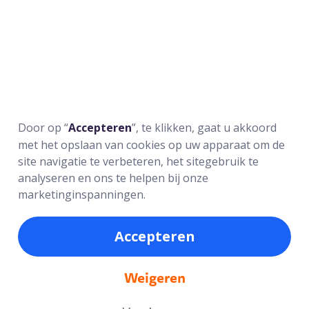
- De school informeert beide
gezaghebbende ouders over alle zaken
betreffende de leerling, zoals
rapporten, nieuwsbrieven en
ouderavonden.
- Als het kind bij één ouder woont, gaan
we ervan uit dat deze ouder de
informatie doorgeeft aan de andere
Door op “
Accepteren
”, te klikken, gaat u akkoord
ouder. Gebeurt dit niet, dan moet de
met het opslaan van cookies op uw apparaat om de
andere ouder zelf contact opnemen met
site navigatie te verbeteren, het sitegebruik te
de school.
analyseren en ons te helpen bij onze
- Bij co-ouderschap verstrekken we de
marketinginspanningen.
informatie aan het adres van de
leerlingregistratie. We gaan ervan uit
dat deze ouder de informatie doorgeeft
Accepteren
aan de andere ouder.
Weigeren
Voor ouderavonden worden beide
ouders uitgenodigd voor een