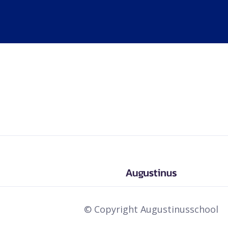
We werken met een fruit- en waterbeleid. Elke scho
fruit- en waterdag. Dat betekent dat de kinderen in
ochtendpauze verplicht een stuk fruit of groente e
drinken.
© Copyright Augustinusschool