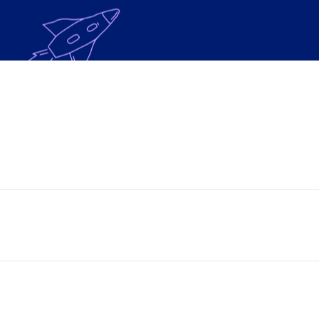
oldag is een
 de
ten en water