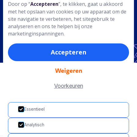
Door op “
Accepteren
”, te klikken, gaat u akkoord
met het opslaan van cookies op uw apparaat om de
site navigatie te verbeteren, het sitegebruik te
analyseren en ons te helpen bij onze
We evalueren ons onderwijs door
marketinginspanningen.
regelmatig besprekingen te houden in
de onderbouw, middenbouw en
Accepteren
bovenbouw. Op basis hiervan passen we
ons onderwijs aan waar nodig. Er zijn
werkgroepen gevormd die verslag doen
Weigeren
tijdens teambijeenkomsten. De directie
en interne begeleiders bewaken de
Voorkeuren
doelstellingen en bespreken deze
wekelijks.
Essentieel
Analytisch