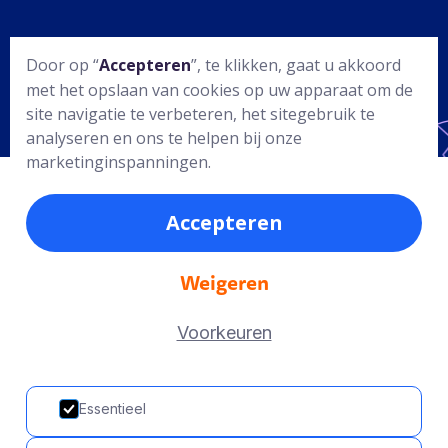
De Centrale Bibliotheek Rotterdam
Door op “
Accepteren
”, te klikken, gaat u akkoord
(Hoogstraat 110, 3011 PV Rotterdam,
met het opslaan van cookies op uw apparaat om de
tel. 010-2816100) biedt gratis boeken,
site navigatie te verbeteren, het sitegebruik te
ook in meerdere talen. Zie de website
analyseren en ons te helpen bij onze
voor openingstijden.
marketinginspanningen.
Wij hebben een interne
Accepteren
schoolbibliotheek met een actuele,
gevarieerde boekencollectie die aansluit
bij de interesses van onze leerlingen.
Weigeren
Deze bibliotheek is mogelijk gemaakt
door kinderboekenwinkel 'De Kleine
Voorkeuren
Kapitein' en stichting Rotterdams
Hulpfonds voor het Onderwijs.
Essentieel